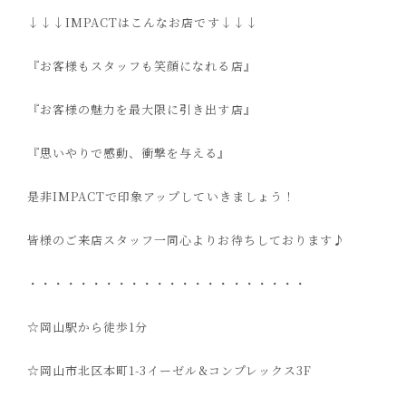
↓↓↓IMPACT
はこんなお店です
↓↓↓
『お客様もスタッフも笑顔になれる店』
『お客様の魅力を最大限に引き出す店』
『思いやりで感動、衝撃を与える』
是非
IMPACT
で印象アップしていきましょう！
皆様のご来店スタッフ一同心よりお待ちしております♪
・・・・・・・・・・・・・・・・・・・・・・
☆
岡山駅から徒歩
1
分
☆
岡山市北区本町
1-3
イーゼル
&
コンプレックス
3F