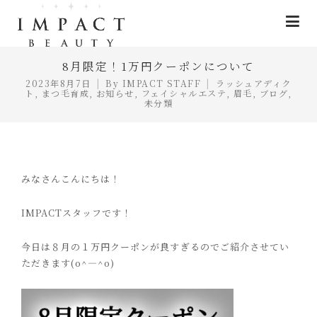
8月限定！1万円クーポンについて
2023年8月7日
By
IMPACT STAFF
ラッシュアディク
ト
,
まつ毛育成
,
お知らせ
,
フェイシャルエステ
,
眉毛
,
ブログ
,
未分類
みなさんこんにちは！
IMPACT
スタッフです！
今日は８月の１万円クーポンが良すぎるのでご紹介させてい
ただきます
(o^
―
^o)