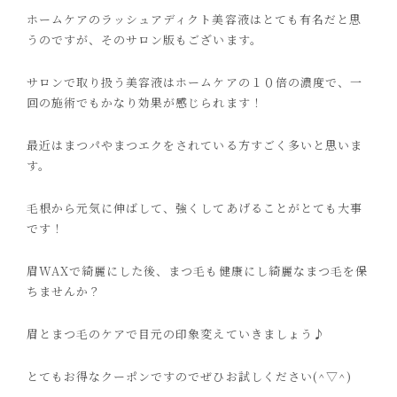
ホームケアのラッシュアディクト美容液はとても有名だと思
うのですが、そのサロン版もございます。
サロンで取り扱う美容液はホームケアの１０倍の濃度で、一
回の施術でもかなり効果が感じられます！
最近はまつパやまつエクをされている方すごく多いと思いま
す。
毛根から元気に伸ばして、強くしてあげることがとても大事
です！
眉
WAX
で綺麗にした後、まつ毛も健康にし綺麗なまつ毛を保
ちませんか？
眉とまつ毛のケアで目元の印象変えていきましょう♪
とてもお得なクーポンですのでぜひお試しください
(^▽^)