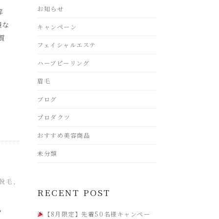
お知らせ
解
麗な
キャンペーン
質
フェイシャルエステ
ハーブピーリング
眉毛
ブログ
プロダクツ
おすすめ美容商品
未分類
脱毛
,
RECENT POST
ク
【8月限定】先着50名様キャンペー