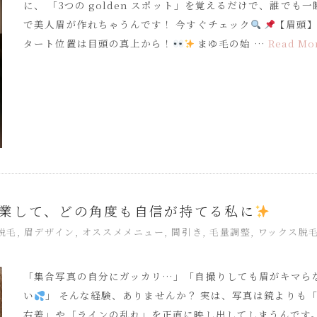
に、 「3つの golden スポット」を覚えるだけで、誰でも一
で美人眉が作れちゃうんです！ 今すぐチェック
【眉頭
タート位置は目頭の真上から！
まゆ毛の始 …
Read Mo
業して、どの角度も自信が持てる私に
x脱毛
,
眉デザイン
,
オススメメニュー
,
間引き
,
毛量調整
,
ワックス脱
「集合写真の自分にガッカリ…」「自撮りしても眉がキマら
い
」 そんな経験、ありませんか？ 実は、写真は鏡よりも
右差」や「ラインの乱れ」を正直に映し出してしまうんです