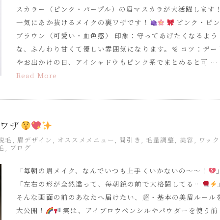
スカラー（ピンク・パープル）の眉マスカラが大活躍します
一気にあか抜けるメイクの裏ワザです！
ピンク・ピ
ブラウン（可愛い・血色感） 印象：守ってあげたくなるよう
な、ふんわり甘くて優しい雰囲気になります。🫧 コツ：デー
やお出かけの日、アイシャドウもピンク系でまとめると可 …
Read More
ワザ
x脱毛
,
眉デザイン
,
オススメメニュー
,
間引き
,
毛量調整
,
美容
,
ワック
毛
,
ブログ
「毎朝の眉メイク、なんでいつも上手くいかないの〜〜！
「左右の形が全然違って、毎朝鏡の前で大格闘してる…
そんな画面の前のあなたへ届けたい、超・基本の美眉ルール
大公開！
実は、アイブロウペンシルやパウダーを使う前