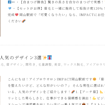
・【自まつげ勝負】驚きの長さを自分のまつげで実感！
・【セットがお得】眉毛と一緒に施術して垢抜け度120％
完成
岡山駅前で「可愛くなりたい」なら、IMPACTにお任
ください
人気のデザイン3選
脱毛
,
眉デザイン
,
間引き
,
毛量調整
,
美容
,
ワックス脱毛
,
アイブロウ
こんにちは！アイブロウサロンIMPACT岡山駅前です
「眉
を整えたいけど、どんな形がいいの？」 そんな男性に選ばれ
いる、人気のデザインをご紹介します！
1.【アーチ眉】
リッとした男らしさと、仕事ができる信頼感を演出！
ビジ
スシーンで清潔感を出したい方に一番人気です
2.【ストレ