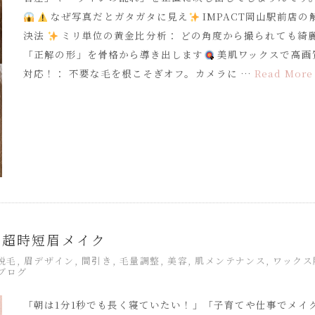
なぜ写真だとガタガタに見え
IMPACT岡山駅前店の
決法
ミリ単位の黄金比分析： どの角度から撮られても綺
「正解の形」を骨格から導き出します
美肌ワックスで高画
対応！： 不要な毛を根こそぎオフ。カメラに …
Read More
の超時短眉メイク
x脱毛
,
眉デザイン
,
間引き
,
毛量調整
,
美容
,
肌メンテナンス
,
ワックス
ブログ
「朝は1分1秒でも長く寝ていたい！」「子育てや仕事でメイ