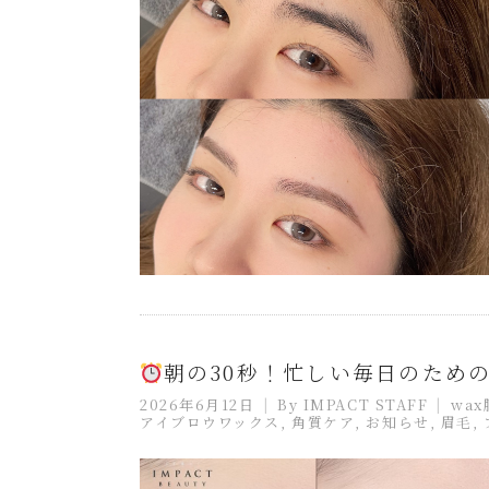
朝の30秒！忙しい毎日のため
2026年6月12日
By
IMPACT STAFF
wa
アイブロウワックス
,
角質ケア
,
お知らせ
,
眉毛
,