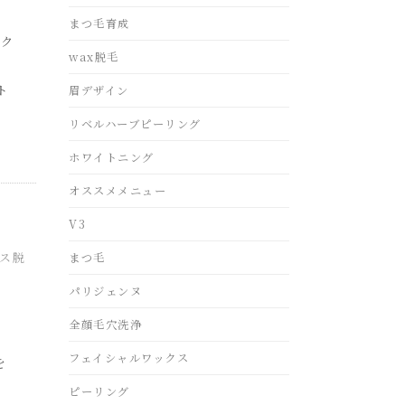
！
まつ毛育成
ンク
wax脱毛
ト
眉デザイン
リベルハーブピーリング
ホワイトニング
オススメメニュー
V3
ス脱
まつ毛
パリジェンヌ
」
全顔毛穴洗浄
」
フェイシャルワックス
を
ピーリング