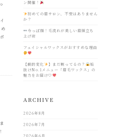
ン開催！
っ
初めての眉サロン、不安はありません
か？
アイ
きめ
今っぽ顔！毛流れが美しい眉頭立ち
上げ術
ポ
フェイシャルワックスがおすすめな理由
【劇的変化
】まだ剃ってるの？
垢
抜けNo.1メニュー「眉毛ワックス」の
魅力をお届け🤍
ARCHIVE
2026年8月
ま
2026年7月
！
2026年6月