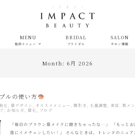
MENU
BRIDAL
SALON
施術メニュー
ブライダル
サロン情報
Month:
6月 2026
プルの使い方
x脱毛
,
眉デザイン
,
オススメメニュー
,
間引き
,
毛量調整
,
美容
,
肌メ
ア
,
お知らせ
,
眉毛
,
ブログ
「毎日のブラウン眉メイクに飽きちゃったな…」 「もっとお
落にイメチェンしたい！」 そんなときは、トレンドのニュア