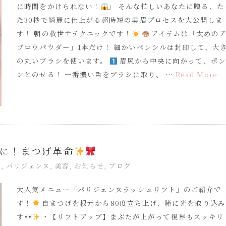
に時間をかけられない！
」 そんな忙しいあなたに贈る、た
た30秒で綺麗に仕上がる超時短の美眉プロセスを大公開しま
す！ 朝の救世主テクニックです！
アイテムは「太めの
ブロウパウダー」1本だけ！ 細かいペンシルは封印して、大
の丸いブラシを使います。
眉尻から中央に向かって、ポン
ンとのせる！ 一番濃い色をブラシに取り、 …
Read More
に！まつげ革命
毛
,
パリジェンヌ
,
美容
,
お知らせ
,
ブログ
大人気メニュー「パリジェンヌラッシュリフト」のご紹介で
す！
自まつげを根元から80度立ち上げ、瞳に光を取り込み
す
・【リフトアップ】まぶたが上がって視界もスッキリ