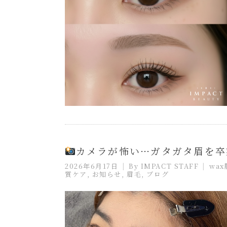
カメラが怖い…ガタガタ眉を卒
2026年6月17日
By
IMPACT STAFF
wa
質ケア
,
お知らせ
,
眉毛
,
ブログ