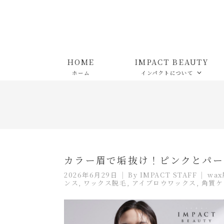
HOME
IMPACT BEAUTY
ホーム
インパクトについて
カラー眉で垢抜け！ピンクとパー
2026年6月29日
By
IMPACT STAFF
wa
ンス
,
ワックス脱毛
,
アイブロウワックス
,
角質ケ