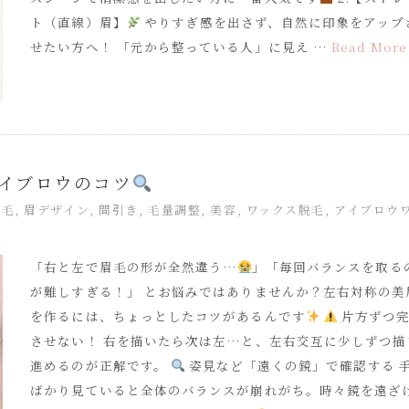
ト（直線）眉】
やりすぎ感を出さず、自然に印象をアップ
せたい方へ！ 「元から整っている人」に見え …
Read More
イブロウのコツ
脱毛
,
眉デザイン
,
間引き
,
毛量調整
,
美容
,
ワックス脱毛
,
アイブロウ
「右と左で眉毛の形が全然違う…
」「毎回バランスを取る
が難しすぎる！」 とお悩みではありませんか？左右対称の美
を作るには、ちょっとしたコツがあるんです
片方ずつ
させない！ 右を描いたら次は左…と、左右交互に少しずつ描
進めるのが正解です。
姿見など「遠くの鏡」で確認する 
ばかり見ていると全体のバランスが崩れがち。時々鏡を遠ざ