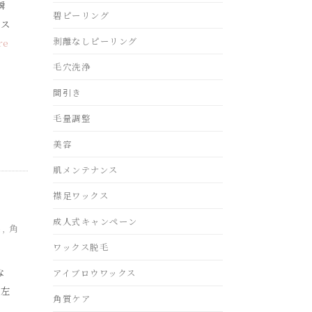
瞬
碧ピーリング
】ス
剥離なしピーリング
re
毛穴洗浄
間引き
毛量調整
美容
肌メンテナンス
襟足ワックス
成人式キャンペーン
毛
,
角
ワックス脱毛
な
アイブロウワックス
「左
角質ケア
。