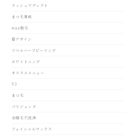
ラッシュアディクト
まつ毛育成
wax脱毛
眉デザイン
リベルハーブピーリング
ホワイトニング
オススメメニュー
V3
まつ毛
パリジェンヌ
全顔毛穴洗浄
フェイシャルワックス