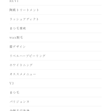
REVI
陶肌トリートメント
ラッシュアディクト
まつ毛育成
wax脱毛
眉デザイン
リベルハーブピーリング
ホワイトニング
オススメメニュー
V3
まつ毛
パリジェンヌ
全顔毛穴洗浄