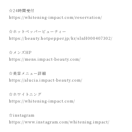
☆24時間受付
https://whitening-impact.com/reservation/
☆ホットペッパービューティー
https://beauty.hotpepper.jp/kr/slnH000407302/
☆メンズHP
https://mens.impact-beauty.com/
☆美容メニュー詳細
https://alucia.impact-beauty.com/
☆ホワイトニング
https://whitening-impact.com/
☆instagram
https://www.instagram.com/whitening.impact/