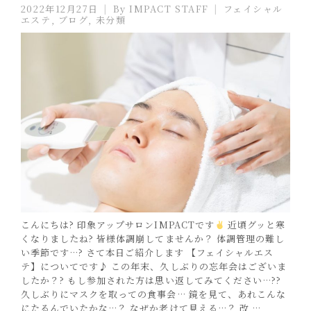
2022年12月27日
By
IMPACT STAFF
フェイシャル
エステ
,
ブログ
,
未分類
こんにちは? 印象アップサロンIMPACTです
近頃グッと寒
くなりましたね? 皆様体調崩してませんか？ 体調管理の難し
い季節です…? さて本日ご紹介します 【フェイシャルエス
テ】についてです♪ この年末、久しぶりの忘年会はございま
したか？? もし参加された方は思い返してみてください…??
久しぶりにマスクを取っての食事会… 鏡を見て、あれこんな
にたるんでいたかな…？ なぜか老けて見える…？ 改 …