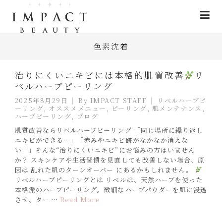
色素沈着
治りにくいニキビには本格的肌質改善
リ
ベルハーブピーリング
2025年8月29日
By
IMPACT STAFF
リベルハーブピ
ーリング
,
オススメメニュー
,
ピーリング
,
肌メンテナンス
,
ハーブピーリング
,
ブログ
肌質改善ならリベルハーブピーリング 「同じ場所に繰り返し
ニキビができる…」「赤みやニキビ跡がなかなか消えな
い…」そんな“治りにくいニキビ”にお悩みの方はいません
か？ スキンケアや生活習慣を見直しても改善しない場合、原
因は 乱れた肌のターンオーバー にあるかもしれません。
リベルハーブピーリングとは リベルは、天然ハーブを使った
本格派のハーブピーリング。微細なハーブパウダーを肌に浸透
させ、ター …
Read More