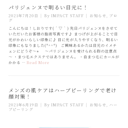
パリジェンヌで明るい目元に！
2021年7月20日
By
IMPACT STAFF
お知らせ
,
ブロ
グ
こんにちは！しおりです( ´ ▽ ` ) 先日パリジェンヌをさせて
いただいたお客様の施術写真です♪ まつげが上がることで目
元がかわいらしい印象に♪ 目に光が入りやすくなり、明るい
印象にもなりました(*^^*) ご興味あるかたは目元のイメチ
ェンにどうぞ〜⭐︎ ～パリジェンヌを受けられる際の注意点
～ ・まつ毛エクステではありません。 ・自まつ毛にカールが
かかる …
Read More
メンズの肌ケアはハーブピーリングで老け
顔対策！
2021年6月19日
By
IMPACT STAFF
お知らせ
,
ハー
ブピーリング