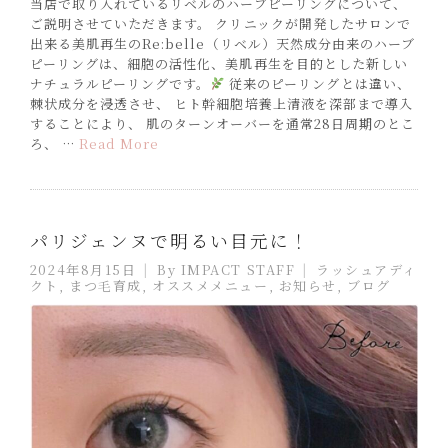
当店で取り入れているリベルのハーブピーリングについて、
ご説明させていただきます。 クリニックが開発したサロンで
出来る美肌再生のRe:belle（リベル）天然成分由来のハーブ
ピーリングは、細胞の活性化、美肌再生を目的とした新しい
ナチュラルピーリングです。
従来のピーリングとは違い、
棘状成分を浸透させ、 ヒト幹細胞培養上清液を深部まで導入
することにより、 肌のターンオーバーを通常28日周期のとこ
ろ、 …
Read More
パリジェンヌで明るい目元に！
2024年8月15日
By
IMPACT STAFF
ラッシュアディ
クト
,
まつ毛育成
,
オススメメニュー
,
お知らせ
,
ブログ