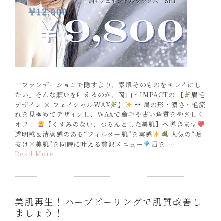
「ファンデーションで隠すより、素肌そのものをキレイにし
たい」そんな願いを叶えるのが、岡山・IMPACTの 【
眉毛
デザイン × フェイシャルWAX
】
眉の形・濃さ・毛流
れを見極めてデザインし、WAXで産毛や古い角質をやさしく
オフ！
【くすみのない、つるんとした美肌】へ導きます
透明感＆清潔感のある“フィルター肌”を実感
人気の“垢
抜け×美肌”を同時に叶える贅沢メニュー
眉を …
Read More
美肌再生！ハーブピーリングで肌質改善し
ましょう！