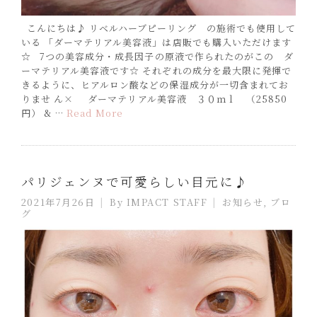
こんにちは♪ リベルハーブピーリング の施術でも使用して
いる 「ダーマテリアル美容液」は店販でも購入いただけます
☆ 7つの美容成分・成長因子の原液で作られたのがこの ダ
ーマテリアル美容液です☆ それぞれの成分を最大限に発揮で
きるように、ヒアルロン酸などの保湿成分が一切含まれてお
りませ ん× ダーマテリアル美容液 ３０ｍｌ （25850
円） & …
Read More
パリジェンヌで可愛らしい目元に♪
2021年7月26日
By
IMPACT STAFF
お知らせ
,
ブロ
グ