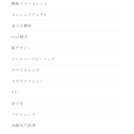
陶肌トリートメント
ラッシュアディクト
まつ毛育成
wax脱毛
眉デザイン
リベルハーブピーリング
ホワイトニング
オススメメニュー
V3
まつ毛
パリジェンヌ
全顔毛穴洗浄