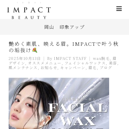
岡山 印象アップ
艶めく素肌、映える眉。IMPACTで叶う秋
の垢抜け
2025年10月13日
By
IMPACT STAFF
wax脱毛
,
眉
デザイン
,
オススメメニュー
,
フェイシャルワックス
,
美容
,
肌メンテナンス
,
お知らせ
,
キャンペーン
,
眉毛
,
ブログ