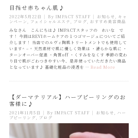
目指せ赤ちゃん肌♪
2022年5月22日
By
IMPACT STAFF
お知らせ
,
キャ
ンペーン
,
フェイシャルエステ
,
ブログ
,
おすすめ美容商品
みなさん こんにちは♪ IMPACTスタッフの れいな で
す！ 今回はREVIホームケアの１つゴマージュについてご紹
介します！ 当店でのルヴィ陶肌トリートメントでも使用して
います^ – ^ 天然素材で肌に優しく効果は ・滑らかな肌に ・
ターンオーバー促進 ・角質off ・くすみをなくす 季節の変わ
り目で肌がごわつきやすい今、是非使っていただきたい商品
となっています♪ 基礎化粧品の浸透を …
Read More
【ダーマテリアル】ハーブピーリングのお
客様に♪
2021年11月5日
By
IMPACT STAFF
お知らせ
,
ハー
ブピーリング
,
ブログ