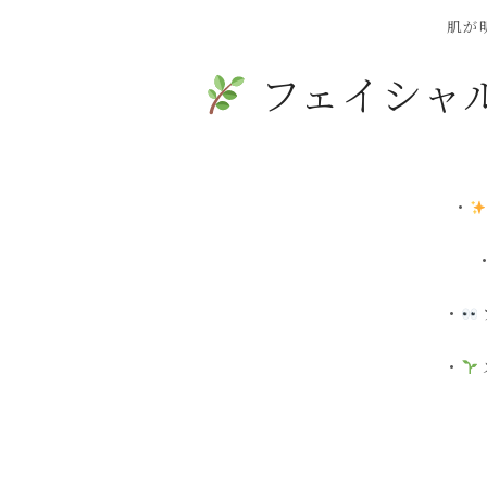
肌が
フェイシャ
・
・
・