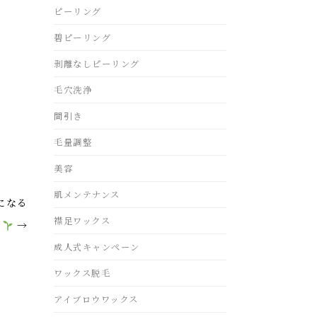
ピーリング
碧ピーリング
剥離なしピーリング
毛穴洗浄
間引き
毛量調整
美容
肌メンテナンス
になる
襟足ワックス
に
→
成人式キャンペーン
ワックス脱毛
アイブロウワックス