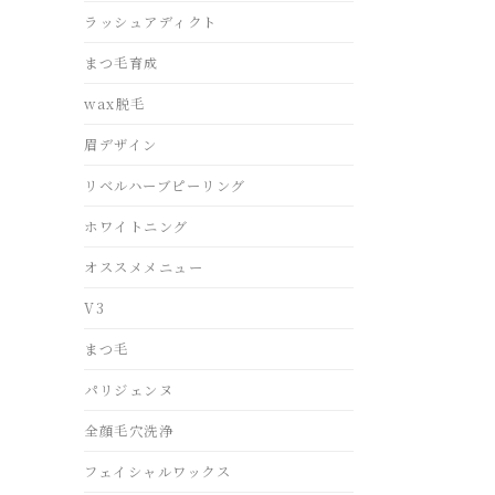
ラッシュアディクト
まつ毛育成
wax脱毛
眉デザイン
リベルハーブピーリング
ホワイトニング
オススメメニュー
V3
まつ毛
パリジェンヌ
全顔毛穴洗浄
フェイシャルワックス