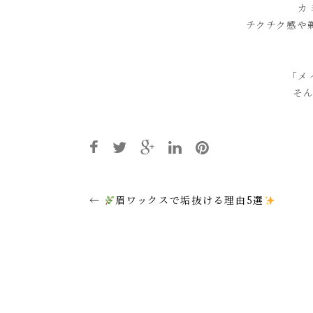
カ
チクチク感や
「メ
そ
Post
←
眉ワックスで垢抜ける理由5選
navigation