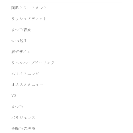
陶肌トリートメント
ラッシュアディクト
まつ毛育成
wax脱毛
眉デザイン
リベルハーブピーリング
ホワイトニング
オススメメニュー
V3
まつ毛
パリジェンヌ
全顔毛穴洗浄